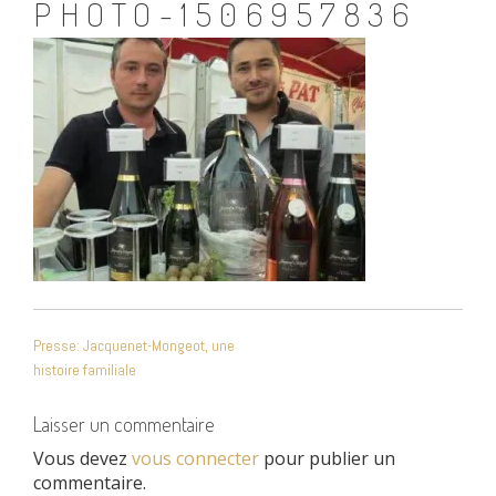
PHOTO-1506957836
NAVIGATION
Presse: Jacquenet-Mongeot, une
DE
histoire familiale
L’ARTICLE
Laisser un commentaire
Vous devez
vous connecter
pour publier un
commentaire.