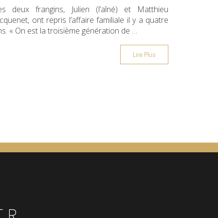
es deux frangins, Julien (l’aîné) et Matthieu
cquenet, ont repris l’affaire familiale il y a quatre
ns. « On est la troisième génération de …
Lire Plus
ER