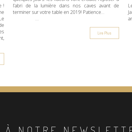
 !
l’abri de la lumière dans nos caves avant de
L
me
terminer sur votre table en 2019! Patience…
Ja
Le
…
a
de
es
Lire Plus
t,
 À NOTRE NEWSLETT