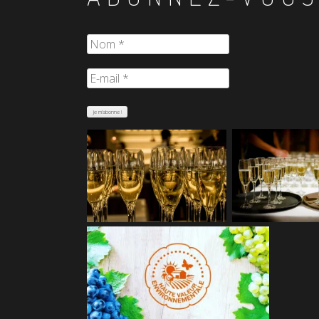
Nom
*
E-
mail
*