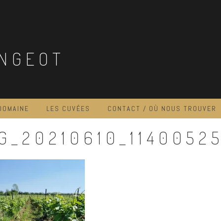
NGEOT
DOMAINE
LES CUVÉES
CONTACT / OÙ NOUS TROUVER
G_20210610_1140052