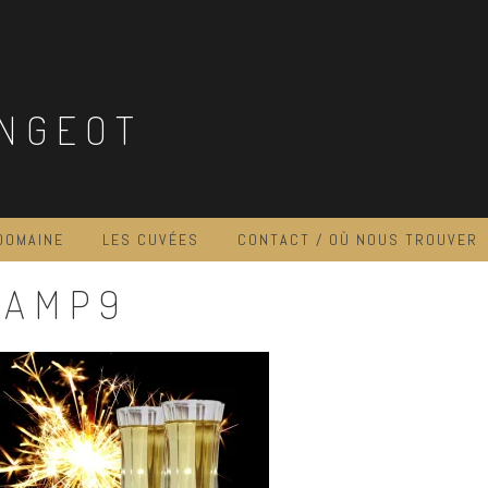
NGEOT
DOMAINE
LES CUVÉES
CONTACT / OÙ NOUS TROUVER
HAMP9